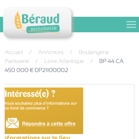
Festival des pains
Contact
Accueil
Annonces
Boulangerie
Patisserie
Loire Atlantique
BP 44 CA
450 000 € DP21100002
Informations sur le lieu