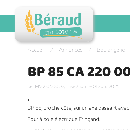
Accueil
Annonces
Boulangerie P
BP 85 CA 220 
Ref MM21060007,
mise à jour le 01 août 2025
BP 85, proche côte, sur un axe passant ave
Four à sole électrique Fringand.