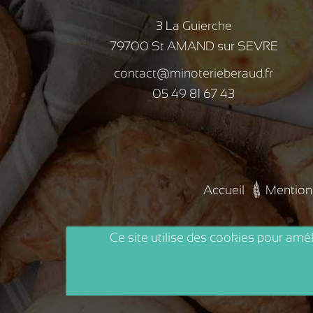
3 La Guierche
79700 St AMAND sur SEVRE
contact@minoterieberaud.fr
05 49 81 67 43
Accueil
Mention
Ce site utilise des cookies pour améli