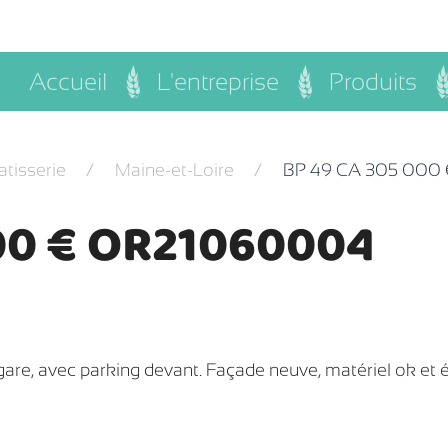
Accueil
L'entreprise
Produits
atisserie
Maine-et-Loire
BP 49 CA 305 000
00 € OR21060004
gare, avec parking devant. Façade neuve, matériel ok et 