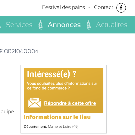
Festival des pains
Contact
Services
Annonces
Actualités
 € OR21060004
équipe
Informations sur le lieu
Département:
Maine et Loire (49)