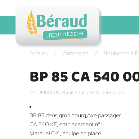
Accueil
Annonces
Boulangerie P
BP 85 CA 540 0
Ref DP18050001,
mise à jour le 01 août 2025
BP 85 dans gros bourg,Axe passager.
CA 540 KE, emplacement n°1.
Matériel OK , équipe en place.