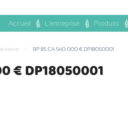
Accueil
L'entreprise
Produits
atisserie
BP 85 CA 540 000 € DP18050001
00 € DP18050001