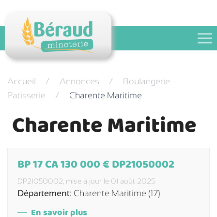
Festival des pains
Contact
Accueil
Annonces
Boulangerie
Patisserie
Charente Maritime
Charente Maritime
BP 17 CA 130 000 € DP21050002
DP21050002,
mise à jour le 01 août 2025
Département:
Charente Maritime (17)
En savoir plus